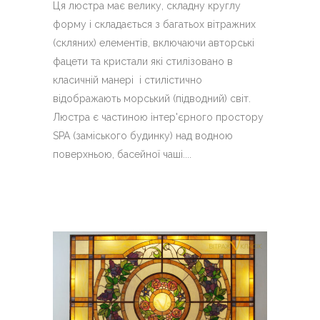
Ця люстра має велику, складну круглу
форму і складається з багатьох вітражних
(скляних) елементів, включаючи авторські
фацети та кристали які стилізовано в
класичній манері і стилістично
відображають морський (підводний) світ.
Люстра є частиною інтер'єрного простору
SPA (заміського будинку) над водною
поверхньою, басейної чаші....