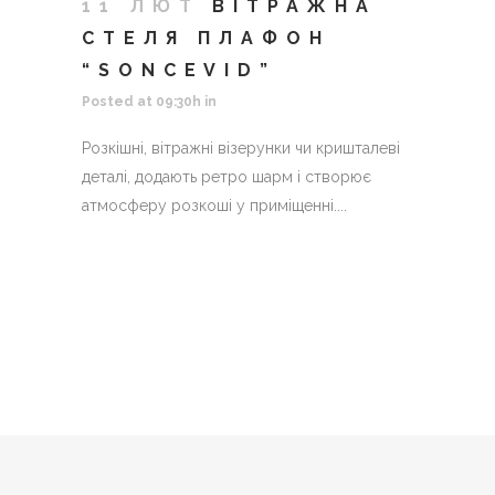
11 ЛЮТ
ВІТРАЖНА
СТЕЛЯ ПЛАФОН
“SONCEVID”
Posted at 09:30h
in
Розкішні, вітражні візерунки чи кришталеві
деталі, додають ретро шарм і створює
атмосферу розкоші у приміщенні....