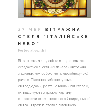
27 ЧЕР
ВІТРАЖНА
СТЕЛЯ “ІТАЛІЙСЬКЕ
НЕБО”
Posted at 09:35h
in
Вітраж-стеля з підсвіткою - це стеля, яка
складається зі скляних панелей (вітражів),
з'єднаних між собою металевою(несучою)
рамою. Підсвітка забезпечується
світлодіодами, розташованими під стелею,
які підсвічують вітражну картину,
створюючи ефект верхнього (природнього)
світла. Вітражна стеля з підсвіткою