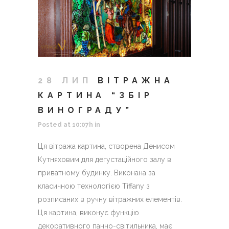
28 ЛИП
ВІТРАЖНА
КАРТИНА “ЗБІР
ВИНОГРАДУ”
Posted at 10:07h
in
Ця вітража картина, створена Денисом
Кутняховим для дегустаційного залу в
приватному будинку. Виконана за
класичною технологією Tiffany з
розписаних в ручну вітражних елементів.
Ця картина, виконує функцію
декоративного панно-світильника, має