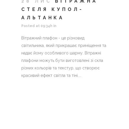
28 ЛИС
ВІТРАЖНА
СТЕЛЯ КУПОЛ-
АЛЬТАНКА
Posted at 09:34h
in
Вітражний плафон - це різновид
світильника, який прикрашає приміщення та
надає йому особливого шарму. Вітражні
плафони можуть бути виготовлені зі скла
різних кольорів та текстур, що створює
красивий ефект світла та тіні....