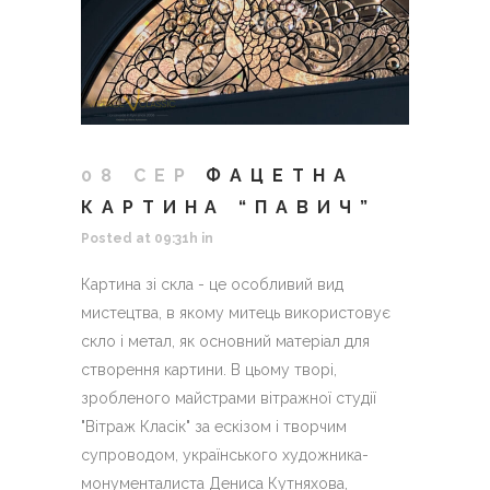
08 СЕР
ФАЦЕТНА
КАРТИНА “ПАВИЧ”
Posted at 09:31h
in
Картина зі скла - це особливий вид
мистецтва, в якому митець використовує
скло і метал, як основний матеріал для
створення картини. В цьому творі,
зробленого майстрами вітражної студії
"Вітраж Класік" за ескізом і творчим
супроводом, українського художника-
монументалиста Дениса Кутняхова,