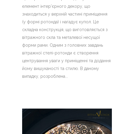
елемент інтер'єрного декору, що
знаходиться у верхній частині приміщення
(у формі ротонда) і нагадує купол. Це
складна конструкція, що виготовляється з
вітражного скла та металевої несущої
форми рами. Одним з головних завдань
вітражної стелі-ротонди є створення
центрування уваги у приміщенні та додання
йому вишуканості та стилю. В даному
випадку, розроблена...