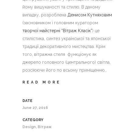
йому вишуканості та стилю. В даному
випадку, розроблена
Денисом Кутняховим
(засновником і головним куратором
творчої майстерні “Вітраж Класік”
) це
стилістика, синтез української та японської
традиції декоративного мистецтва. Крім
того, вітражна стеля функціонує як
джерело головного (центрального) світла,
розсіюючи його по всьому приміщенню..
READ MORE
DATE
June 27, 2016
CATEGORY
Design, Вітраж