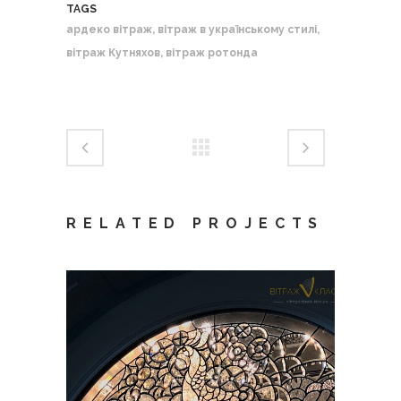
TAGS
ардеко вітраж, вітраж в українському стилі,
вітраж Кутняхов, вітраж ротонда
RELATED PROJECTS