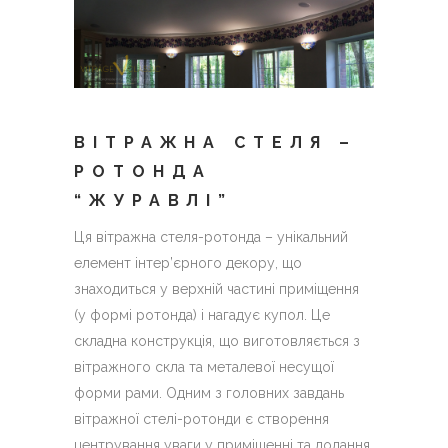
ВІТРАЖНА СТЕЛЯ –
РОТОНДА
“ЖУРАВЛІ”
Ця вітражна стеля-ротонда – унікальний
елемент інтер’єрного декору, що
знаходиться у верхній частині приміщення
(у формі ротонда) і нагадує купол. Це
складна конструкція, що виготовляється з
вітражного скла та металевої несущої
форми рами. Одним з головних завдань
вітражної стелі-ротонди є створення
центрування уваги у приміщенні та додання