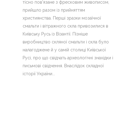
тісно пов'язане з фресковим живописом,
прийшло разом із прийняттям
християнства. Перші зразки мозаїчної
смальти і вітражного скла привозилися в
Київську Русь із Візантії. Пізніше
виробництво скляної смальти і скла було
налагоджене й у самій столиці Київської
Русі, про що свідчать археологічні знахідки і
письмові свідчення. Внаслідок складної
історії України...