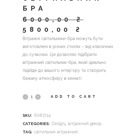
БРА
6000,00
₴
5800,00
₴
Вітражні світильники-бра можуть бути
виготовлені в різних стилях – від класичних
до сучасних. Це дозволяє підібрати
вітражний світильник-бра, який ідеально
підійде до вашого інтер’єру та створить
бажану атмосферу в кімнаті.
Вітражний
ADD TO CART
світильник
6087214
SKU:
-
Design
вітражний декор
CATEGORIES:
,
бра
світильник вітражний
TAG: