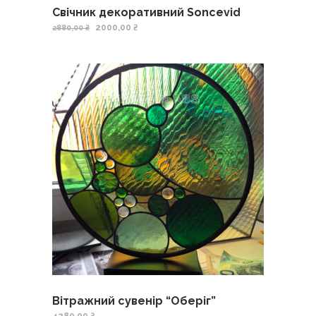
Свічник декоративний Soncevid
2000,00
₴
2880,00
₴
Вітражний сувенір “Оберіг”
4280,00
₴