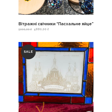
Вітражні свічники “Пасхальне яйце”
4880,00
₴
5000,00
₴
SALE