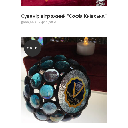
Сувенір вітражний “Софія Київська”
4400,00
₴
5000,00
₴
SALE