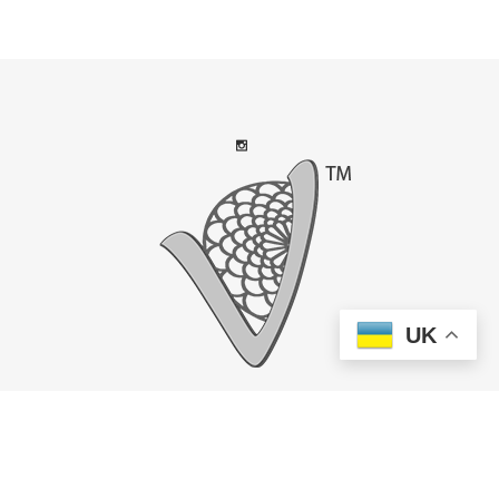
UK
© Copyright
Qode Interactive